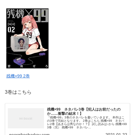
残機×99 2巻
3巻はこちら
残機×99 ネタバレ3巻【犯人はお前だったの
か……衝撃の結末！】
『残機×99』3巻のネタバレを書いていきます。 本作はこ
の3巻で完結となります。 2巻はこちら 残機×99 ネタバ
レ2巻【あきらは男なのか！？】 試し読みは↓から 残機×99
3巻（完） 残機×99 ネタバレ...
georgikocharkov.com
2021.01.22