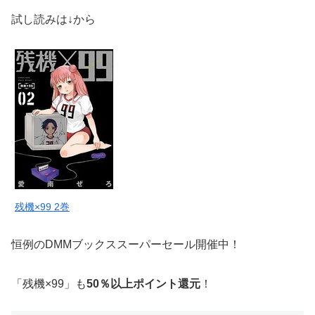
試し読みは↓から
残機×99 2巻
恒例のDMMブックススーパーセール開催中！
「残機×99」も
50％以上ポイント還元
！