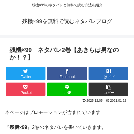
残機×99のネタバレと無料で読む方法を紹介
残機×99を無料で読むネタバレブログ
残機×99 ネタバレ2巻【あきらは男なの
か！？】
Twitter
Facebook
はてブ
Pocket
LINE
コピー
2025.12.05
2021.01.22
本ページはプロモーションが含まれています
『
残機×99
』2巻のネタバレを書いていきます。